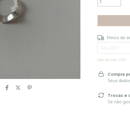
Entregas para o
Meios de e
Não sei meu CEP
Compra p
Seus dados
Trocas e 
Se não gos