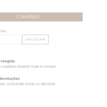
 CEP:
ALTERAR CEP
nvio
CALCULAR
rotegida
 cuidados durante toda a compra.
devoluções
tar, você pode trocar ou devolver.